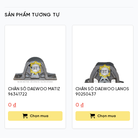
SẢN PHẨM TƯƠNG TỰ
CHÂN SỐ DAEWOO MATIZ
CHÂN SỐ DAEWOO LANOS
96341722
90250437
0
₫
0
₫
Chọn mua
Chọn mua