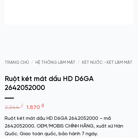
TRANG CHỦ
/
HỆ THỐNG LÀM MÁT
/
KÉT NƯỚC - KÉT LÀM MÁT
Ruột két mát dầu HD D6GA
2642052000
Giá
Giá
₫
₫
2.244
1.870
gốc
hiện
Ruột két mát dầu HD D6GA 2642052000 – mã
là:
tại
2642052000. OEM/MOBIS CHÍNH HÃNG, xuất xứ Hàn
2.244 ₫.
là:
Quốc. Giao toàn quốc, bảo hành 7 ngày.
1.870 ₫.