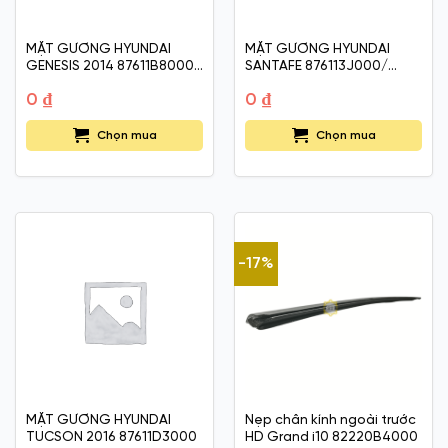
MẶT GƯƠNG HYUNDAI
MẶT GƯƠNG HYUNDAI
GENESIS 2014 87611B8000
SANTAFE 876113J000/
/ 87621B8000
876213J000
0
₫
0
₫
Chọn mua
Chọn mua
-17%
MẶT GƯƠNG HYUNDAI
Nẹp chân kính ngoài trước
TUCSON 2016 87611D3000
HD Grand i10 82220B4000