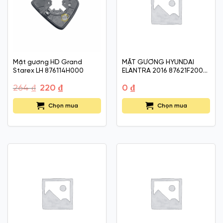
Mặt gương HD Grand
MẶT GƯƠNG HYUNDAI
Starex LH 876114H000
ELANTRA 2016 87621F2000
/ 87611F2000
Giá
Giá
264
₫
220
₫
0
₫
gốc
hiện
là:
tại
264 ₫.
Chọn mua
là:
Chọn mua
220 ₫.