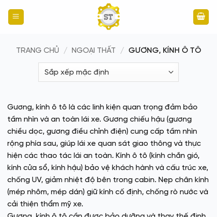
Bỏ
qua
nội
dung
TRANG CHỦ
/
NGOẠI THẤT
/
GƯƠNG, KÍNH Ô TÔ
Gương, kính ô tô là các linh kiện quan trọng đảm bảo
tầm nhìn và an toàn lái xe. Gương chiếu hậu (gương
chiều dọc, gương điều chỉnh điện) cung cấp tầm nhìn
rộng phía sau, giúp lái xe quan sát giao thông và thực
hiện các thao tác lái an toàn. Kính ô tô (kính chắn gió,
kính cửa sổ, kính hậu) bảo vệ khách hành và cấu trúc xe,
chống UV, giảm nhiệt độ bên trong cabin. Nẹp chân kính
(mép nhôm, mép dán) giữ kính cố định, chống rò nước và
cải thiện thẩm mỹ xe.
Gương, kính ô tô cần được bảo dưỡng và thay thế định