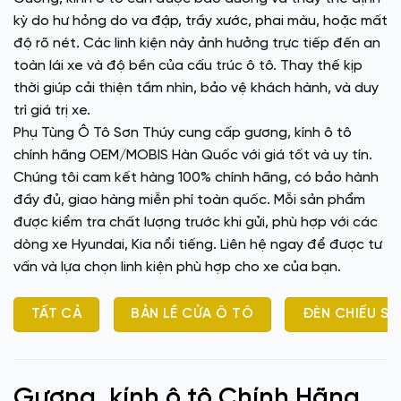
kỳ do hư hỏng do va đập, trầy xước, phai màu, hoặc mất
độ rõ nét. Các linh kiện này ảnh hưởng trực tiếp đến an
toàn lái xe và độ bền của cấu trúc ô tô. Thay thế kịp
thời giúp cải thiện tầm nhìn, bảo vệ khách hành, và duy
trì giá trị xe.
Phụ Tùng Ô Tô Sơn Thúy cung cấp gương, kính ô tô
chính hãng OEM/MOBIS Hàn Quốc với giá tốt và uy tín.
Chúng tôi cam kết hàng 100% chính hãng, có bảo hành
đầy đủ, giao hàng miễn phí toàn quốc. Mỗi sản phẩm
được kiểm tra chất lượng trước khi gửi, phù hợp với các
dòng xe Hyundai, Kia nổi tiếng. Liên hệ ngay để được tư
vấn và lựa chọn linh kiện phù hợp cho xe của bạn.
TẤT CẢ
BẢN LỀ CỬA Ô TÔ
ĐÈN CHIẾU SÁ
Gương, kính ô tô Chính Hãng