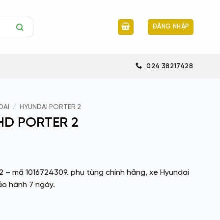
ĐĂNG NHẬP
024 38217428
DAI
/
HYUNDAI PORTER 2
HD PORTER 2
– mã 1016724309. phụ tùng chính hãng, xe Hyundai
ảo hành 7 ngày.
ố lượng