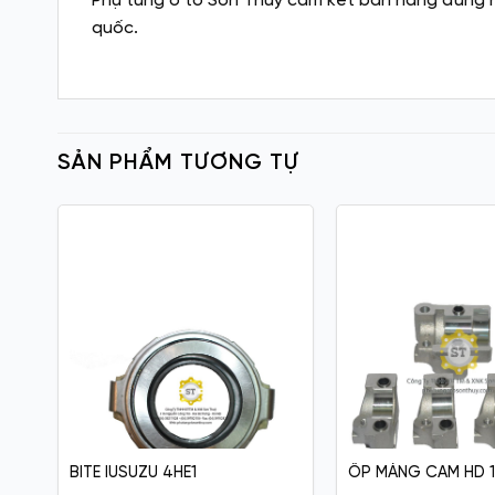
Phụ tùng ô tô Sơn Thúy cam kết bán hàng đúng ng
quốc.
SẢN PHẨM TƯƠNG TỰ
BITE IUSUZU 4HE1
ỐP MÁNG CAM HD 