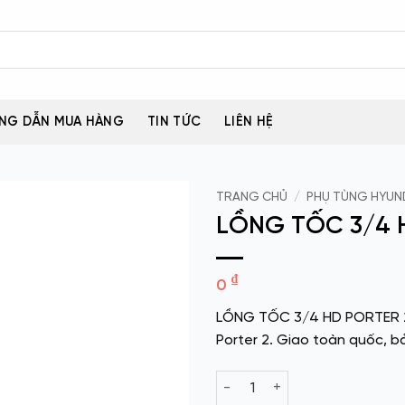
NG DẪN MUA HÀNG
TIN TỨC
LIÊN HỆ
TRANG CHỦ
/
PHỤ TÙNG HYUN
LỒNG TỐC 3/4 
₫
0
LỒNG TỐC 3/4 HD PORTER 2 
Porter 2. Giao toàn quốc, b
LỒNG TỐC 3/4 HD PORTER 2 s