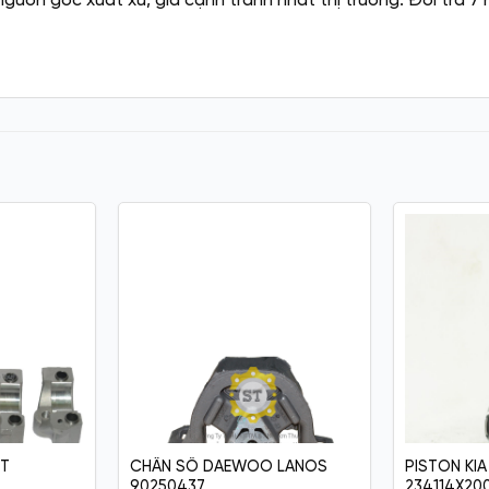
uồn gốc xuất xứ, giá cạnh tranh nhất thị trường. Đổi trả 7
1T
CHÂN SỐ DAEWOO LANOS
PISTON KI
90250437
234114X20