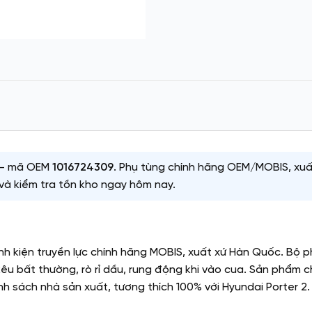
 — mã OEM
1016724309
. Phụ tùng chính hãng OEM/MOBIS, xu
và kiểm tra tồn kho ngay hôm nay.
nh kiện truyền lực chính hãng MOBIS, xuất xứ Hàn Quốc. Bộ p
kêu bất thường, rò rỉ dầu, rung động khi vào cua. Sản phẩm
h sách nhà sản xuất, tương thích 100% với Hyundai Porter 2.