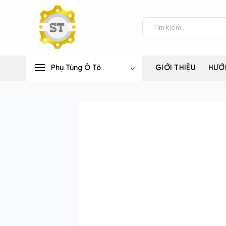
Bỏ
qua
Tìm
nội
kiếm:
dung
Phụ Tùng Ô Tô
GIỚI THIỆU
HƯỚ