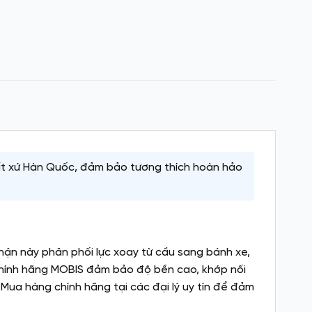
ất xứ Hàn Quốc, đảm bảo tương thích hoàn hảo
hận này phân phối lực xoay từ cầu sang bánh xe,
 chính hãng MOBIS đảm bảo độ bền cao, khớp nối
 Mua hàng chính hãng tại các đại lý uy tín để đảm