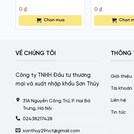
0
₫
0
₫
Chọn mua
Chọn 
VỀ CHÚNG TÔI
THÔNG 
Công ty TNHH Đầu tư thương
Giới thiệu
mại và xuất nhập khẩu Sơn Thúy
Tài khoản
Liên hệ
31A Nguyễn Công Trứ, P. Hai Bà
Trưng, Hà Nội
Tin tức
02438217428
sonthuy29nct@gmail.com