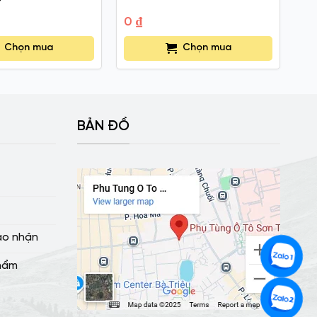
0
₫
0
Chọn mua
Chọn mua
BẢN ĐỒ
ao nhận
hẩm