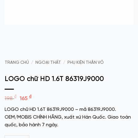
TRANG CHỦ
/
NGOẠI THẤT
/
PHỤ KIỆN THÂN VỎ
LOGO chữ HD 1.6T 86319J9000
Giá
Giá
₫
₫
198
165
gốc
hiện
LOGO chữ HD 1.6T 86319J9000 – mã 86319J9000.
là:
tại
OEM/MOBIS CHÍNH HÃNG, xuất xứ Hàn Quốc. Giao toàn
198 ₫.
là:
quốc, bảo hành 7 ngày.
165 ₫.