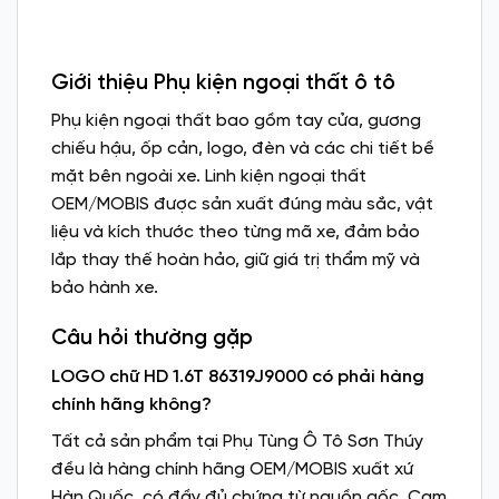
Giới thiệu Phụ kiện ngoại thất ô tô
Phụ kiện ngoại thất bao gồm tay cửa, gương
chiếu hậu, ốp cản, logo, đèn và các chi tiết bề
mặt bên ngoài xe. Linh kiện ngoại thất
OEM/MOBIS được sản xuất đúng màu sắc, vật
liệu và kích thước theo từng mã xe, đảm bảo
lắp thay thế hoàn hảo, giữ giá trị thẩm mỹ và
bảo hành xe.
Câu hỏi thường gặp
LOGO chữ HD 1.6T 86319J9000 có phải hàng
chính hãng không?
Tất cả sản phẩm tại Phụ Tùng Ô Tô Sơn Thúy
đều là hàng chính hãng OEM/MOBIS xuất xứ
Hàn Quốc, có đầy đủ chứng từ nguồn gốc. Cam