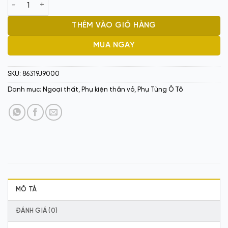
LOGO chữ HD 1.6T 86319J9000 số lượng
THÊM VÀO GIỎ HÀNG
MUA NGAY
SKU:
86319J9000
Danh mục:
Ngoại thất
,
Phụ kiện thân vỏ
,
Phụ Tùng Ô Tô
MÔ TẢ
ĐÁNH GIÁ (0)