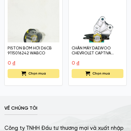
PISTON BƠM HƠI D6CB
CHÂN MÁY DAEWOO
9115016242 WABCO
CHEVROLET CAPTIVA
25959115
0
₫
0
₫
Chọn mua
Chọn mua
VỀ CHÚNG TÔI
Công ty TNHH Đầu tư thương mại và xuất nhập