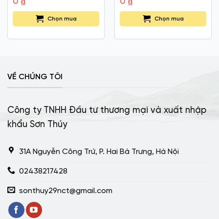
0
₫
0
₫
Chọn mua
Chọn mua
VỀ CHÚNG TÔI
Công ty TNHH Đầu tư thương mại và xuất nhập
khẩu Sơn Thúy
31A Nguyễn Công Trứ, P. Hai Bà Trưng, Hà Nội
02438217428
sonthuy29nct@gmail.com