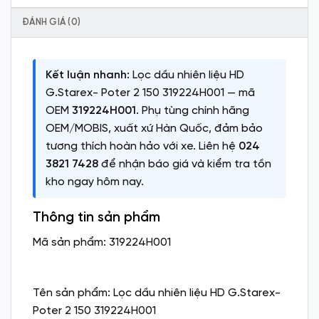
ĐÁNH GIÁ (0)
Kết luận nhanh:
Lọc dầu nhiên liệu HD
G.Starex- Poter 2 150 319224H001 — mã
OEM
319224H001
. Phụ tùng chính hãng
OEM/MOBIS, xuất xứ Hàn Quốc, đảm bảo
tương thích hoàn hảo với xe. Liên hệ
024
3821 7428
để nhận báo giá và kiểm tra tồn
kho ngay hôm nay.
Thông tin sản phẩm
Mã sản phẩm: 319224H001
Tên sản phẩm: Lọc dầu nhiên liệu HD G.Starex-
Poter 2 150 319224H001