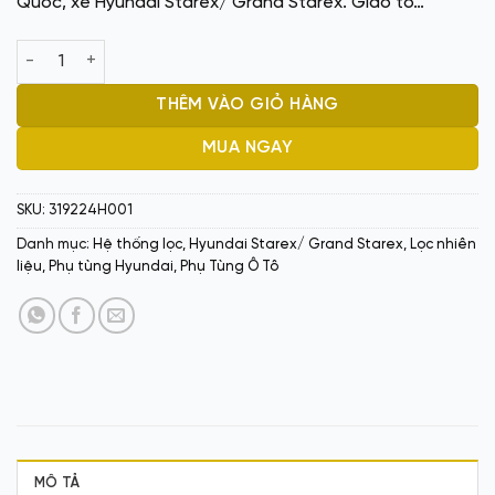
Quốc, xe Hyundai Starex/ Grand Starex. Giao to…
440 ₫.
Lọc dầu nhiên liệu HD G.Starex- Poter 2 150 319224H001 số lư
THÊM VÀO GIỎ HÀNG
MUA NGAY
SKU:
319224H001
Danh mục:
Hệ thống lọc
,
Hyundai Starex/ Grand Starex
,
Lọc nhiên
liệu
,
Phụ tùng Hyundai
,
Phụ Tùng Ô Tô
MÔ TẢ