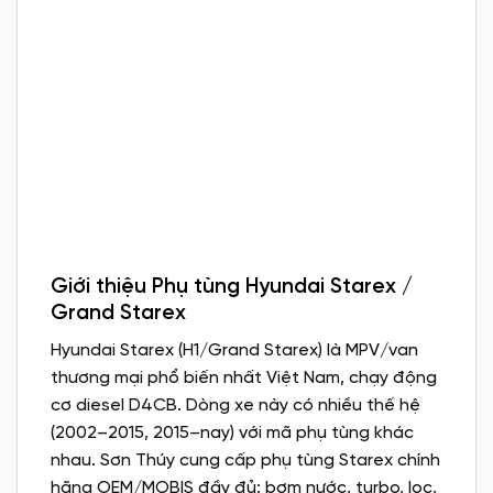
Giới thiệu Phụ tùng Hyundai Starex /
Grand Starex
Hyundai Starex (H1/Grand Starex) là MPV/van
thương mại phổ biến nhất Việt Nam, chạy động
cơ diesel D4CB. Dòng xe này có nhiều thế hệ
(2002–2015, 2015–nay) với mã phụ tùng khác
nhau. Sơn Thúy cung cấp phụ tùng Starex chính
hãng OEM/MOBIS đầy đủ: bơm nước, turbo, lọc,