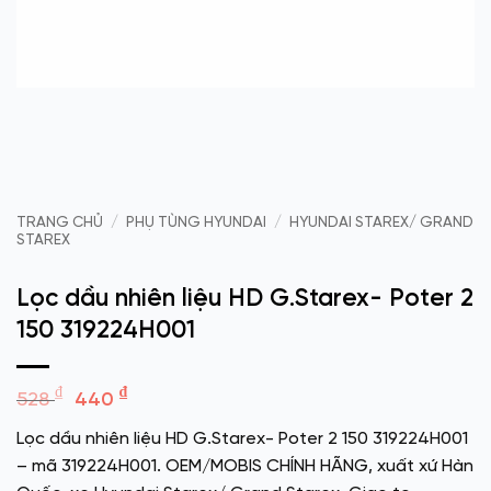
TRANG CHỦ
/
PHỤ TÙNG HYUNDAI
/
HYUNDAI STAREX/ GRAND
STAREX
Lọc dầu nhiên liệu HD G.Starex- Poter 2
150 319224H001
Giá
Giá
₫
₫
528
440
gốc
hiện
Lọc dầu nhiên liệu HD G.Starex- Poter 2 150 319224H001
là:
tại
– mã 319224H001. OEM/MOBIS CHÍNH HÃNG, xuất xứ Hàn
528 ₫.
là: