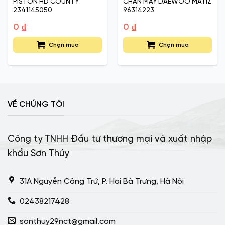
PISTON HD COUNTY
CHÂN MÁY DAEWOO MATIZ
2341145050
96314223
0
₫
0
₫
Chọn mua
Chọn mua
VỀ CHÚNG TÔI
Công ty TNHH Đầu tư thương mại và xuất nhập
khẩu Sơn Thúy
31A Nguyễn Công Trứ, P. Hai Bà Trưng, Hà Nội
02438217428
sonthuy29nct@gmail.com