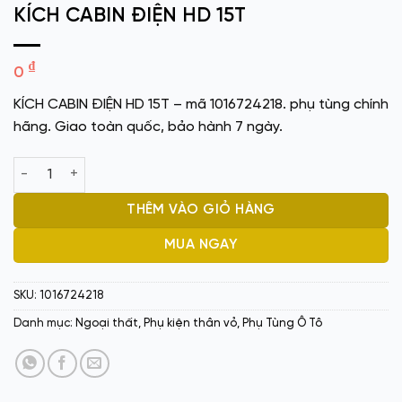
KÍCH CABIN ĐIỆN HD 15T
₫
0
KÍCH CABIN ĐIỆN HD 15T – mã 1016724218. phụ tùng chính
hãng. Giao toàn quốc, bảo hành 7 ngày.
KÍCH CABIN ĐIỆN HD 15T số lượng
THÊM VÀO GIỎ HÀNG
MUA NGAY
SKU:
1016724218
Danh mục:
Ngoại thất
,
Phụ kiện thân vỏ
,
Phụ Tùng Ô Tô