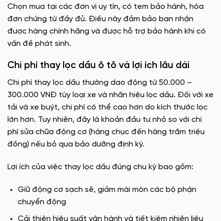
Chọn mua tại các đơn vị uy tín, có tem bảo hành, hóa
đơn chứng từ đầy đủ. Điều này đảm bảo bạn nhận
được hàng chính hãng và được hỗ trợ bảo hành khi có
vấn đề phát sinh.
Chi phí thay lọc dầu ô tô và lợi ích lâu dài
Chi phí thay lọc dầu thường dao động từ 50.000 –
300.000 VNĐ tùy loại xe và nhãn hiệu lọc dầu. Đối với xe
tải và xe buýt, chi phí có thể cao hơn do kích thước lọc
lớn hơn. Tuy nhiên, đây là khoản đầu tư nhỏ so với chi
phí sửa chữa động cơ (hàng chục đến hàng trăm triệu
đồng) nếu bỏ qua bảo dưỡng định kỳ.
Lợi ích của việc thay lọc dầu đúng chu kỳ bao gồm:
Giữ động cơ sạch sẽ, giảm mài mòn các bộ phận
chuyển động
Cải thiện hiệu suất vận hành và tiết kiệm nhiên liệu