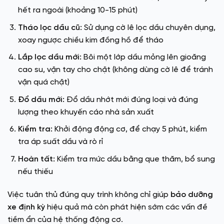
hết ra ngoài (khoảng 10-15 phút)
Tháo lọc dầu cũ:
Sử dụng cờ lê lọc dầu chuyên dụng,
xoay ngược chiều kim đồng hồ để tháo
Lắp lọc dầu mới:
Bôi một lớp dầu mỏng lên gioăng
cao su, vặn tay cho chặt (không dùng cờ lê để tránh
vặn quá chặt)
Đổ dầu mới:
Đổ dầu nhớt mới đúng loại và đúng
lượng theo khuyến cáo nhà sản xuất
Kiểm tra:
Khởi động động cơ, để chạy 5 phút, kiểm
tra áp suất dầu và rò rỉ
Hoàn tất:
Kiểm tra mức dầu bằng que thăm, bổ sung
nếu thiếu
Việc tuân thủ đúng quy trình không chỉ giúp
bảo dưỡng
xe định kỳ
hiệu quả mà còn phát hiện sớm các vấn đề
tiềm ẩn của hệ thống động cơ.