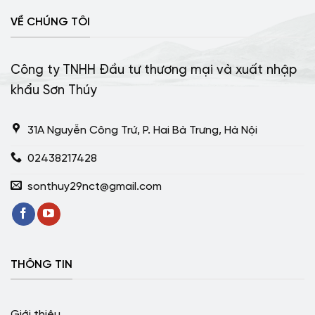
VỀ CHÚNG TÔI
Công ty TNHH Đầu tư thương mại và xuất nhập
khẩu Sơn Thúy
31A Nguyễn Công Trứ, P. Hai Bà Trưng, Hà Nội
02438217428
sonthuy29nct@gmail.com
THÔNG TIN
Giới thiệu