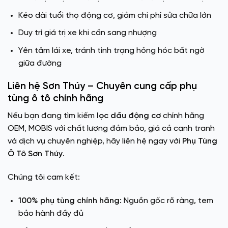
Kéo dài tuổi thọ động cơ, giảm chi phí sửa chữa lớn
Duy trì giá trị xe khi cần sang nhượng
Yên tâm lái xe, tránh tình trạng hỏng hóc bất ngờ
giữa đường
Liên hệ Sơn Thúy – Chuyên cung cấp phụ
tùng ô tô chính hãng
Nếu bạn đang tìm kiếm
lọc dầu động cơ
chính hãng
OEM, MOBIS với chất lượng đảm bảo, giá cả cạnh tranh
và dịch vụ chuyên nghiệp, hãy liên hệ ngay với
Phụ Tùng
Ô Tô Sơn Thúy
.
Chúng tôi cam kết:
100% phụ tùng chính hãng:
Nguồn gốc rõ ràng, tem
bảo hành đầy đủ