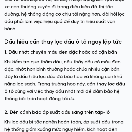
xe con thường xuyên đi trong điều kiện đô thị tắc
đường,
hệ thống động cơ
chịu tải nặng hơn, đòi hỏi lọc
dầu phải làm việc hiệu quả để duy trì hiệu suất vận
hành.
Dấu hiệu cần thay lọc dầu ô tô ngay lập tức
1. Dầu nhớt chuyển màu đen đặc hoặc có cặn bẩn
Khi kiểm tra que thăm dầu, nếu thấy dầu có màu đen
đặc, nhớt hơn bình thường hoặc chứa nhiều cặn bẩn,
đây là dấu hiệu lọc dầu đã bão hòa và không còn khả
năng lọc sạch. Trong trường hợp này, cần
thay lọc dầu
ô tô
cùng với việc thay dầu nhớt mới để đảm bảo hệ
thống bôi trơn hoạt động tối ưu.
2. Đèn cảnh báo áp suất dầu sáng trên táp-lô
Khi lọc dầu bị tắc nghẽn hoàn toàn, áp suất dầu trong
hệ thống giảm xuống mức nguy hiểm, kích hoạt đèn