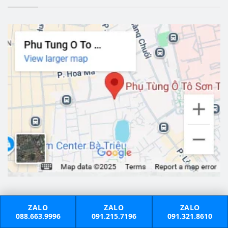
ZALO
ZALO
ZALO
088.663.9996
091.215.7196
091.321.8610