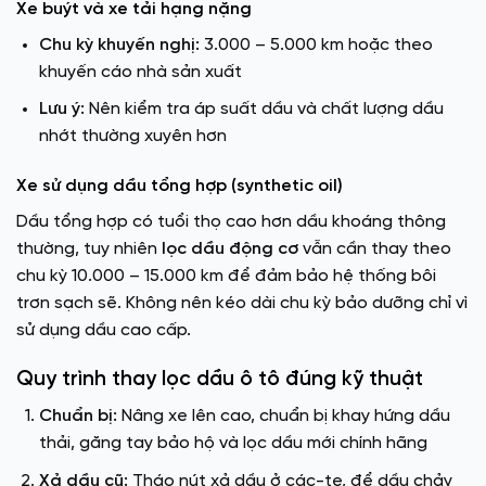
Xe buýt và xe tải hạng nặng
Chu kỳ khuyến nghị:
3.000 – 5.000 km hoặc theo
khuyến cáo nhà sản xuất
Lưu ý:
Nên kiểm tra áp suất dầu và chất lượng dầu
nhớt thường xuyên hơn
Xe sử dụng dầu tổng hợp (synthetic oil)
Dầu tổng hợp có tuổi thọ cao hơn dầu khoáng thông
thường, tuy nhiên
lọc dầu động cơ
vẫn cần thay theo
chu kỳ 10.000 – 15.000 km để đảm bảo hệ thống bôi
trơn sạch sẽ. Không nên kéo dài chu kỳ bảo dưỡng chỉ vì
sử dụng dầu cao cấp.
Quy trình thay lọc dầu ô tô đúng kỹ thuật
Chuẩn bị:
Nâng xe lên cao, chuẩn bị khay hứng dầu
thải, găng tay bảo hộ và lọc dầu mới chính hãng
Xả dầu cũ:
Tháo nút xả dầu ở các-te, để dầu chảy