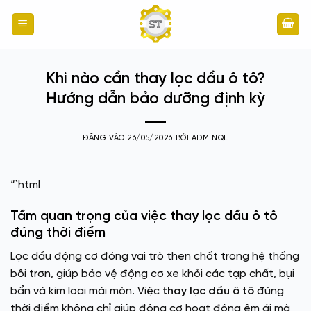
Bỏ
qua
nội
dung
Khi nào cần thay lọc dầu ô tô?
Hướng dẫn bảo dưỡng định kỳ
ĐĂNG VÀO
26/05/2026
BỞI
ADMINQL
“`html
Tầm quan trọng của việc thay lọc dầu ô tô
đúng thời điểm
Lọc dầu động cơ đóng vai trò then chốt trong hệ thống
bôi trơn, giúp bảo vệ động cơ xe khỏi các tạp chất, bụi
bẩn và kim loại mài mòn. Việc
thay lọc dầu ô tô
đúng
thời điểm không chỉ giúp động cơ hoạt động êm ái mà