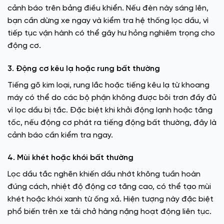
cảnh báo trên bảng điều khiển. Nếu đèn này sáng lên,
bạn cần dừng xe ngay và kiểm tra hệ thống lọc dầu, vì
tiếp tục vận hành có thể gây hư hỏng nghiêm trọng cho
động cơ.
3. Động cơ kêu lạ hoặc rung bất thường
Tiếng gõ kim loại, rung lắc hoặc tiếng kêu lạ từ khoang
máy có thể do các bộ phận không được bôi trơn đầy đủ
vì lọc dầu bị tắc. Đặc biệt khi khởi động lạnh hoặc tăng
tốc, nếu động cơ phát ra tiếng động bất thường, đây là
cảnh báo cần kiểm tra ngay.
4. Mùi khét hoặc khói bất thường
Lọc dầu tắc nghẽn khiến dầu nhớt không tuần hoàn
đúng cách, nhiệt độ động cơ tăng cao, có thể tạo mùi
khét hoặc khói xanh từ ống xả. Hiện tượng này đặc biệt
phổ biến trên xe tải chở hàng nặng hoạt động liên tục.