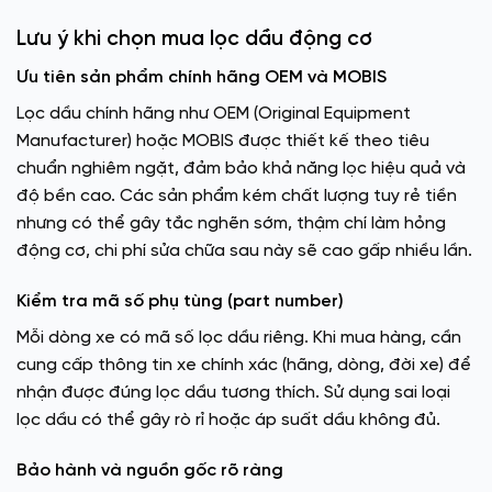
Lưu ý khi chọn mua lọc dầu động cơ
Ưu tiên sản phẩm chính hãng OEM và MOBIS
Lọc dầu chính hãng như OEM (Original Equipment
Manufacturer) hoặc MOBIS được thiết kế theo tiêu
chuẩn nghiêm ngặt, đảm bảo khả năng lọc hiệu quả và
độ bền cao. Các sản phẩm kém chất lượng tuy rẻ tiền
nhưng có thể gây tắc nghẽn sớm, thậm chí làm hỏng
động cơ, chi phí sửa chữa sau này sẽ cao gấp nhiều lần.
Kiểm tra mã số phụ tùng (part number)
Mỗi dòng xe có mã số lọc dầu riêng. Khi mua hàng, cần
cung cấp thông tin xe chính xác (hãng, dòng, đời xe) để
nhận được đúng lọc dầu tương thích. Sử dụng sai loại
lọc dầu có thể gây rò rỉ hoặc áp suất dầu không đủ.
Bảo hành và nguồn gốc rõ ràng