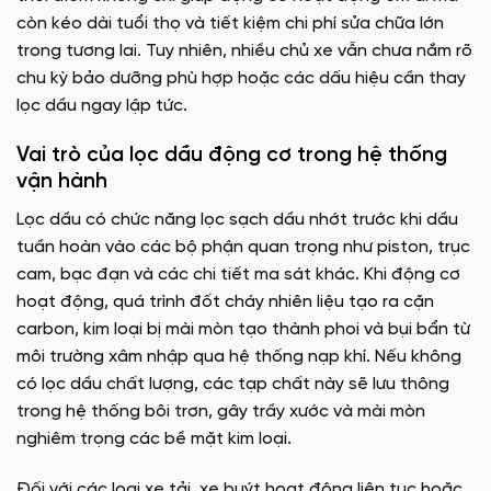
còn kéo dài tuổi thọ và tiết kiệm chi phí sửa chữa lớn
trong tương lai. Tuy nhiên, nhiều chủ xe vẫn chưa nắm rõ
chu kỳ bảo dưỡng phù hợp hoặc các dấu hiệu cần thay
lọc dầu ngay lập tức.
Vai trò của lọc dầu động cơ trong hệ thống
vận hành
Lọc dầu có chức năng lọc sạch dầu nhớt trước khi dầu
tuần hoàn vào các bộ phận quan trọng như piston, trục
cam, bạc đạn và các chi tiết ma sát khác. Khi động cơ
hoạt động, quá trình đốt cháy nhiên liệu tạo ra cặn
carbon, kim loại bị mài mòn tạo thành phoi và bụi bẩn từ
môi trường xâm nhập qua hệ thống nạp khí. Nếu không
có lọc dầu chất lượng, các tạp chất này sẽ lưu thông
trong hệ thống bôi trơn, gây trầy xước và mài mòn
nghiêm trọng các bề mặt kim loại.
Đối với các loại xe tải, xe buýt hoạt động liên tục hoặc