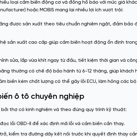
hiều loại
cảm biến động cơ và đồng hồ báo
với mức giá khác
ufacturer) hoặc MOBIS mang lại nhiều lợi ích vượt trội:
ãng được sản xuất theo tiêu chuẩn nghiêm ngặt, đảm bảo đọc
hệ sản xuất cao cấp giúp cảm biến hoạt động ổn định trong 
nh sửa, lắp vừa khít ngay từ đầu, tiết kiệm thời gian và côn
ãng thường có chế độ bảo hành từ 6-12 tháng, giúp khách 
m biến kém chất lượng có thể gây lỗi ECU, làm hỏng các bộ
biến ô tô chuyên nghiệp
bởi thợ có kinh nghiệm và theo đúng quy trình kỹ thuật:
ọc lỗi OBD-II để xác định mã lỗi và cảm biến cần thay.
trở, kiểm tra đường dây kết nối trước khi quyết định thay cả