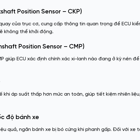
kshaft Position Sensor – CKP)
 quay của trục cơ, cung cấp thông tin quan trọng để ECU ki
sẽ không thể khởi động.
mshaft Position Sensor – CMP)
P giúp ECU xác định chính xác xi-lanh nào đang ở kỳ nén để 
)
ế khi áp suất thấp hơn mức an toàn, giúp tiết kiệm nhiên liệ
ốc độ bánh xe
u quả, ngăn bánh xe bị bó cứng khi phanh gấp. Đối với xe tả