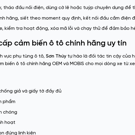
, tháo đầu nối điện, dùng cờ lê hoặc tuýp chuyên dụng để 
nh hãng, siết theo moment quy định, kết nối đầu cắm điện 
e, kiểm tra hoạt động, xóa mã lỗi và chạy thử để đảm bảo h
cấp cảm biến ô tô chính hãng uy tín
nh vực phụ tùng ô tô,
Sơn Thúy
tự hào là đối tác tin cậy của
ảm biến ô tô chính hãng OEM và MOBIS
cho mọi dòng xe từ xe 
hống giả và giấy tờ đầy đủ
ản phẩm
nh chóng
nh hoạt
ọn đúng linh kiện