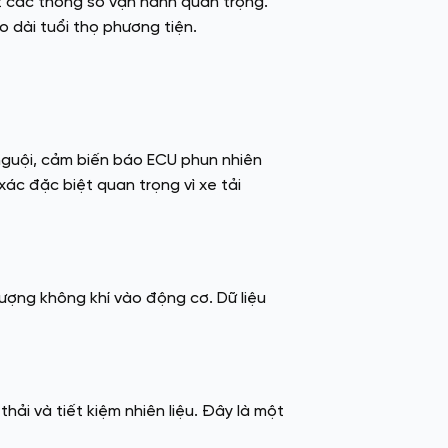
t các thông số vận hành quan trọng.
o dài tuổi thọ phương tiện.
 nguội, cảm biến báo ECU phun nhiên
 xác đặc biệt quan trọng vì xe tải
lượng không khí vào động cơ. Dữ liệu
hải và tiết kiệm nhiên liệu. Đây là một