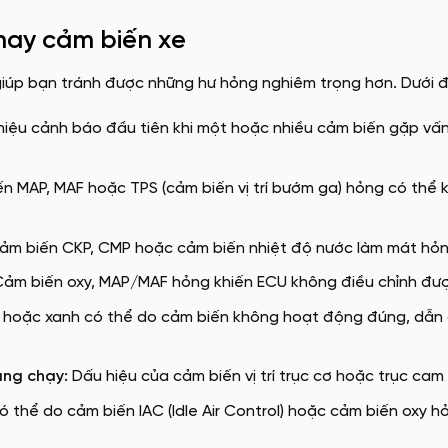
hay cảm biến xe
iúp bạn tránh được những hư hỏng nghiêm trọng hơn. Dưới đ
 hiệu cảnh báo đầu tiên khi một hoặc nhiều cảm biến gặp v
 MAP, MAF hoặc TPS (cảm biến vị trí bướm ga) hỏng có thể k
m biến CKP, CMP hoặc cảm biến nhiệt độ nước làm mát hỏng
ảm biến oxy, MAP/MAF hỏng khiến ECU không điều chỉnh được 
g hoặc xanh có thể do cảm biến không hoạt động đúng, dẫn 
ang chạy:
Dấu hiệu của cảm biến vị trí trục cơ hoặc trục cam
 thể do cảm biến IAC (Idle Air Control) hoặc cảm biến oxy h