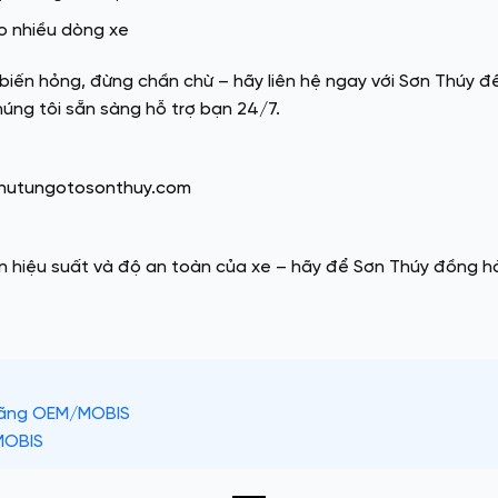
o nhiều dòng xe
biến hỏng, đừng chần chừ – hãy liên hệ ngay với Sơn Thúy để
úng tôi sẵn sàng hỗ trợ bạn 24/7.
hutungotosonthuy.com
hiệu suất và độ an toàn của xe – hãy để Sơn Thúy đồng hàn
Hãng OEM/MOBIS
MOBIS