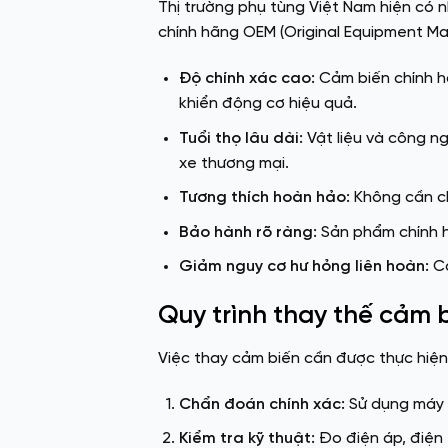
Thị trường phụ tùng Việt Nam hiện có n
chính hãng OEM (Original Equipment Man
Độ chính xác cao:
Cảm biến chính h
khiển động cơ hiệu quả.
Tuổi thọ lâu dài:
Vật liệu và công ng
xe thương mại.
Tương thích hoàn hảo:
Không cần chỉ
Bảo hành rõ ràng:
Sản phẩm chính h
Giảm nguy cơ hư hỏng liên hoàn:
Cả
Quy trình thay thế cảm 
Việc thay cảm biến cần được thực hiện 
Chẩn đoán chính xác:
Sử dụng máy đ
Kiểm tra kỹ thuật:
Đo điện áp, điện 