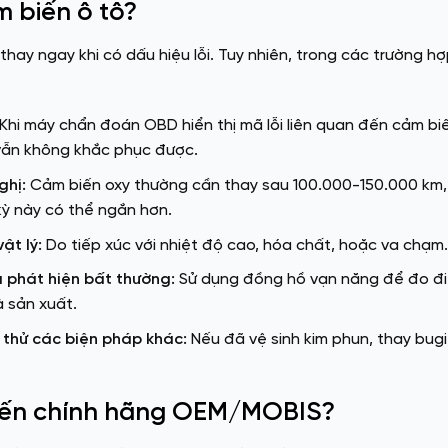
m biến ô tô?
hay ngay khi có dấu hiệu lỗi. Tuy nhiên, trong các trường hợ
Khi máy chẩn đoán OBD hiển thị mã lỗi liên quan đến cảm biến 
 vẫn không khắc phục được.
ghị:
Cảm biến oxy thường cần thay sau 100.000-150.000 km,
 kỳ này có thể ngắn hơn.
ật lý:
Do tiếp xúc với nhiệt độ cao, hóa chất, hoặc va chạm.
à phát hiện bất thường:
Sử dụng đồng hồ vạn năng để đo điệ
 sản xuất.
 thử các biện pháp khác:
Nếu đã vệ sinh kim phun, thay bugi
biến chính hãng OEM/MOBIS?