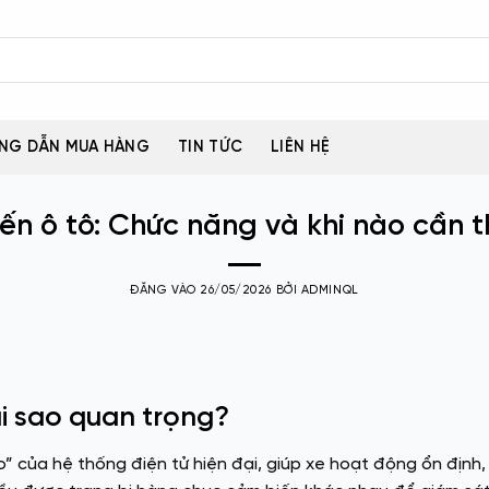
NG DẪN MUA HÀNG
TIN TỨC
LIÊN HỆ
ến ô tô: Chức năng và khi nào cần t
ĐĂNG VÀO
26/05/2026
BỞI
ADMINQL
ại sao quan trọng?
 của hệ thống điện tử hiện đại, giúp xe hoạt động ổn định, t