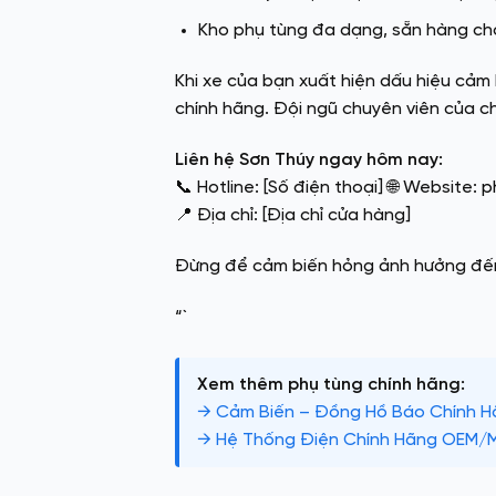
Kho phụ tùng đa dạng, sẵn hàng ch
Khi xe của bạn xuất hiện dấu hiệu cảm 
chính hãng. Đội ngũ chuyên viên của ch
Liên hệ Sơn Thúy ngay hôm nay:
📞 Hotline: [Số điện thoại] 🌐 Website:
p
📍 Địa chỉ: [Địa chỉ cửa hàng]
Đừng để cảm biến hỏng ảnh hưởng đến 
“`
Xem thêm phụ tùng chính hãng:
→ Cảm Biến – Đồng Hồ Báo Chính 
→ Hệ Thống Điện Chính Hãng OEM/