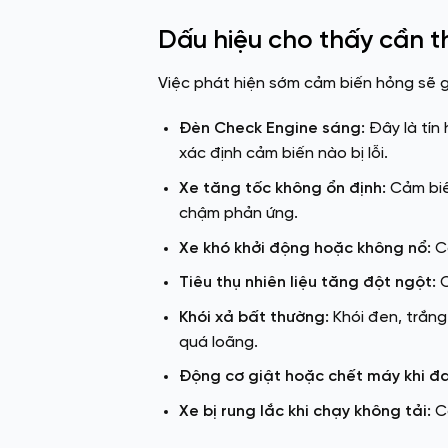
Dấu hiệu cho thấy cần t
Việc phát hiện sớm cảm biến hỏng sẽ g
Đèn Check Engine sáng:
Đây là tín
xác định cảm biến nào bị lỗi.
Xe tăng tốc không ổn định:
Cảm biến
chậm phản ứng.
Xe khó khởi động hoặc không nổ:
Cả
Tiêu thụ nhiên liệu tăng đột ngột:
C
Khói xả bất thường:
Khói đen, trắn
quá loãng.
Động cơ giật hoặc chết máy khi đ
Xe bị rung lắc khi chạy không tải:
Có