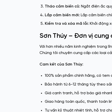
Tháo cảm biến cũ:
Ngắt điện ắc quy
Lắp cảm biến mới:
Lắp cảm biến chí
Kiểm tra và xóa mã lỗi:
Khởi động x
Sơn Thúy – Đơn vị cung 
Với hơn nhiều năm kinh nghiệm trong lĩ
Chúng tôi chuyên cung cấp
các loại c
Cam kết của Sơn Thúy:
100% sản phẩm chính hãng, có tem c
Bảo hành từ 6-12 tháng tùy theo s
Giá cạnh tranh, hỗ trợ báo giá nha
Giao hàng toàn quốc, thanh toán li
Tư vấn kỹ thuật nhiệt tình, hỗ trợ ch