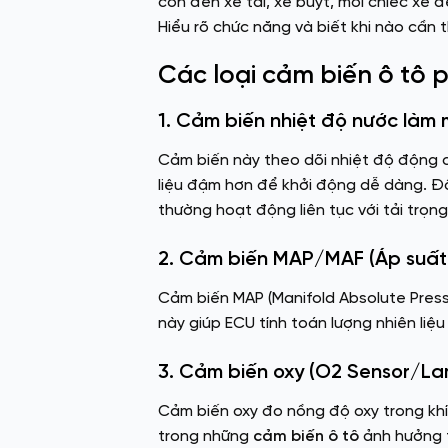
con đến xe tải, xe buýt, mỗi chiếc xe
Hiểu rõ chức năng và biết khi nào cần t
Các loại cảm biến ô tô 
1. Cảm biến nhiệt độ nước làm
Cảm biến này theo dõi nhiệt độ động cơ
liệu đậm hơn để khởi động dễ dàng. Đố
thường hoạt động liên tục với tải trọn
2. Cảm biến MAP/MAF (Áp suất 
Cảm biến MAP (Manifold Absolute Pressur
này giúp ECU tính toán lượng nhiên liệu
3. Cảm biến oxy (O2 Sensor/L
Cảm biến oxy đo nồng độ oxy trong khí x
trong những
cảm biến ô tô
ảnh hưởng t