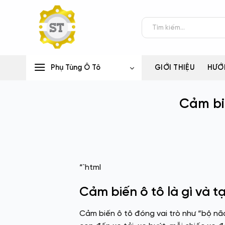
Bỏ
qua
Tìm
nội
kiếm:
dung
Phụ Tùng Ô Tô
GIỚI THIỆU
HƯỚ
Cảm bi
“`html
Cảm biến ô tô là gì và t
Cảm biến ô tô đóng vai trò như “bộ não”