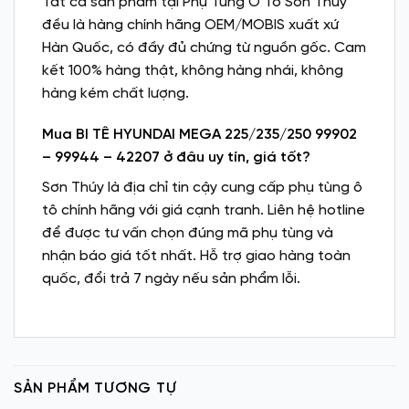
Tất cả sản phẩm tại Phụ Tùng Ô Tô Sơn Thúy
đều là hàng chính hãng OEM/MOBIS xuất xứ
Hàn Quốc, có đầy đủ chứng từ nguồn gốc. Cam
kết 100% hàng thật, không hàng nhái, không
hàng kém chất lượng.
Mua BI TÊ HYUNDAI MEGA 225/235/250 99902
– 99944 – 42207 ở đâu uy tín, giá tốt?
Sơn Thúy là địa chỉ tin cậy cung cấp phụ tùng ô
tô chính hãng với giá cạnh tranh. Liên hệ hotline
để được tư vấn chọn đúng mã phụ tùng và
nhận báo giá tốt nhất. Hỗ trợ giao hàng toàn
quốc, đổi trả 7 ngày nếu sản phẩm lỗi.
SẢN PHẨM TƯƠNG TỰ