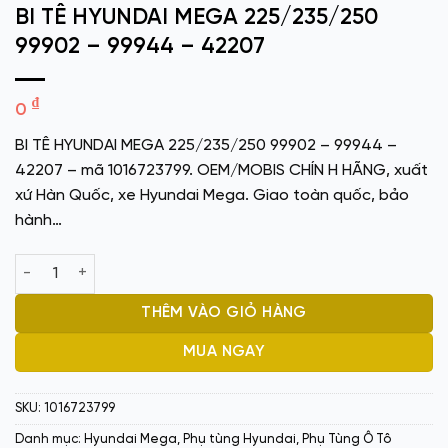
BI TÊ HYUNDAI MEGA 225/235/250
99902 – 99944 – 42207
₫
0
BI TÊ HYUNDAI MEGA 225/235/250 99902 – 99944 –
42207 – mã 1016723799. OEM/MOBIS CHÍN H HÃNG, xuất
xứ Hàn Quốc, xe Hyundai Mega. Giao toàn quốc, bảo
hành…
BI TÊ HYUNDAI MEGA 225/235/250 99902 - 99944 - 42207 số 
THÊM VÀO GIỎ HÀNG
MUA NGAY
SKU:
1016723799
Danh mục:
Hyundai Mega
,
Phụ tùng Hyundai
,
Phụ Tùng Ô Tô