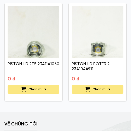
PISTON HD 2T5 2341141060
PISTON HD POTER 2
234104A911
0
₫
0
₫
Chọn mua
Chọn mua
VỀ CHÚNG TÔI