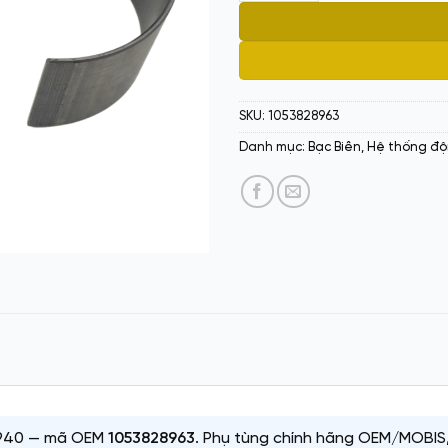
SKU:
1053828963
Danh mục:
Bạc Biên
,
Hệ thống độ
A940 — mã OEM
1053828963
. Phụ tùng chính hãng OEM/MOBIS