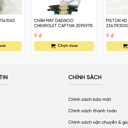
1141060
CHÂN MÁY DAEWOO
PISTON HD
CHEVROLET CAPTIVA 25959115
234119300
0
₫
0
₫
mua
Chọn mua
TIN
CHÍNH SÁCH
Chính sách bảo mật
Chính sách thanh toán
Chính sách vận chuyển & gi