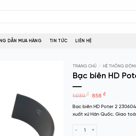
NG DẪN MUA HÀNG
TIN TỨC
LIÊN HỆ
TRANG CHỦ
/
HỆ THỐNG ĐỘN
Bạc biên HD Po
Giá
Giá
₫
₫
1.030
858
gốc
hiện
Bạc biên HD Poter 2 2306
là:
tại
xuất xứ Hàn Quốc. Giao toà
1.030 ₫.
là:
858 ₫.
Bạc biên HD Poter 2 230604A