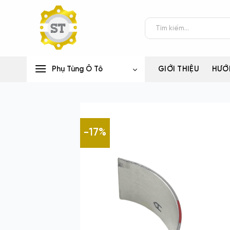
Bỏ
qua
Tìm
nội
kiếm:
dung
Phụ Tùng Ô Tô
GIỚI THIỆU
HƯỚ
-17%