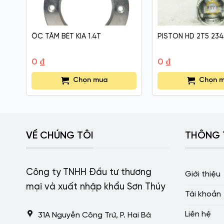
ỐC TĂM BÉT KIA 1.4T
PISTON HD 2T5 234
0
₫
0
₫
Chọn mua
Chọn 
VỀ CHÚNG TÔI
THÔNG 
Công ty TNHH Đầu tư thương
Giới thiệu
mại và xuất nhập khẩu Sơn Thúy
Tài khoản
Liên hệ
31A Nguyễn Công Trứ, P. Hai Bà