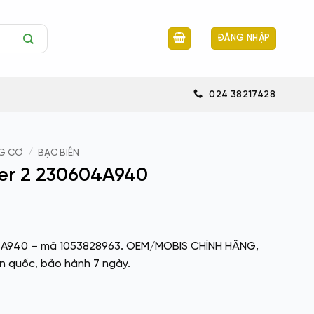
ĐĂNG NHẬP
024 38217428
G CƠ
/
BẠC BIÊN
ter 2 230604A940
04A940 – mã 1053828963. OEM/MOBIS CHÍNH HÃNG,
n quốc, bảo hành 7 ngày.
940 số lượng