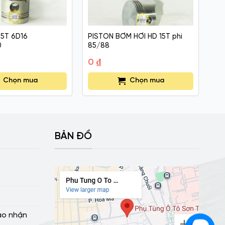
 5T 6D16
PISTON BƠM HƠI HD 15T phi
PI
0
85/88
23
0
₫
0
Chọn mua
Chọn mua
BẢN ĐỒ
ao nhận