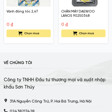
Vành đồng tốc 2,4T
CHÂN MÁY DAEWOO
LANOS 90250348
0
₫
0
₫
Chọn mua
Chọn mua
VỀ CHÚNG TÔI
Công ty TNHH Đầu tư thương mại và xuất nhập
khẩu Sơn Thúy
31A Nguyễn Công Trứ, P. Hai Bà Trưng, Hà Nội
02438217428